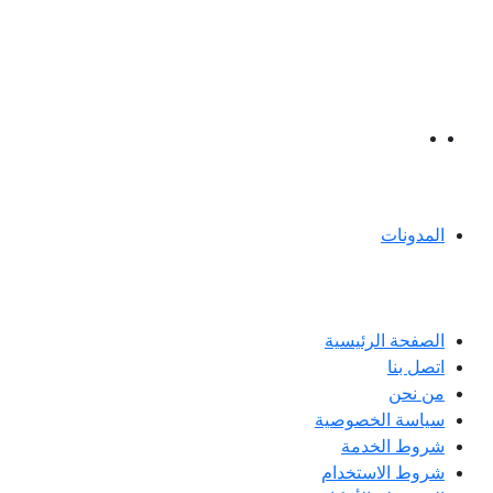
+966550217734
info@teincu.com
التواصل الاجتماعي
روابط مفيدة
المدونات
رابط مهم
الصفحة الرئيسية
اتصل بنا
من نحن
سياسة الخصوصية
شروط الخدمة
شروط الاستخدام