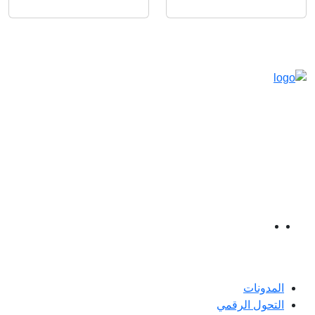
مدينة الرياض ، المملكة العربية السعودية
+966550217734
info@teincu.com
التواصل الاجتماعي
روابط مفيدة
المدونات
التحول الرقمي